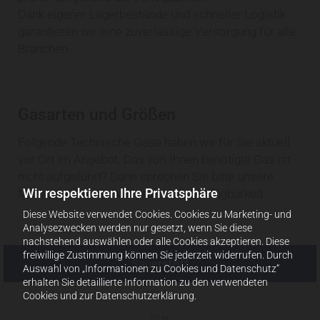
Dank eigener Lagerbestände und schneller Logistik
garantieren wir eine zuverlässige Versorgung für alle
Branchen.
Gasarten und Größen
Folgende Technische Gase haben wir für Sie aktuell
vor Ort im Angebot. Das von Ihnen benötigte Gas ist
nicht aufgeführt? Dann sprechen Sie bitte unsere
Wir respektieren Ihre Privatsphäre
Mitarbeiter an und wir prüfen die Verfügbarkeit.
Diese Website verwendet Cookies. Cookies zu Marketing- und
Analysezwecken werden nur gesetzt, wenn Sie diese
nachstehend auswählen oder alle Cookies akzeptieren. Diese
freiwillige Zustimmung können Sie jederzeit widerrufen. Durch
Sauerstoff
Auswahl von „Informationen zu Cookies und Datenschutz“
erhalten Sie detaillierte Information zu den verwendeten
10 ltr.
Cookies und zur Datenschutzerklärung.
20 ltr.