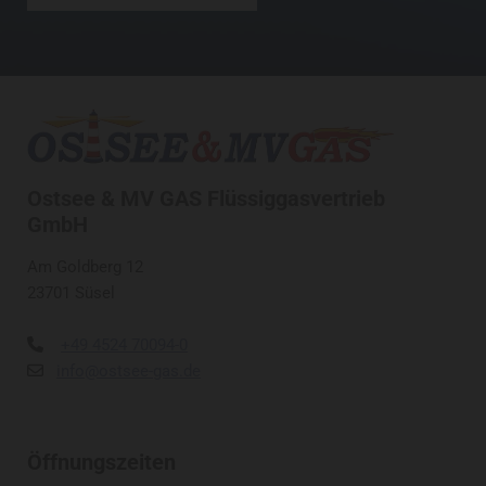
Ostsee & MV GAS Flüssiggasvertrieb
GmbH
Am Goldberg 12
23701 Süsel
+49 4524 70094-0

info@ostsee-gas.de

Öffnungszeiten